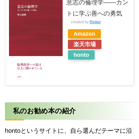
意志の倫理学――カン
トに学ぶ善への勇気
created by
Rinker
Amazon
楽天市場
honto
私のお勧め本の紹介
hontoというサイトに、自ら選んだテーマに沿