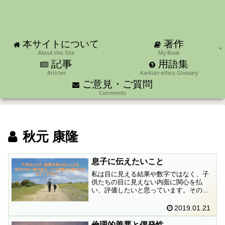
著作
本サイトについて
About this Site
My Book
記事
用語集
Articles
Kantian ethics Glossary
ご意見・ご質問
Comments
秋元 康隆
息子に伝えたいこと
私は目に見える結果や数字ではなく、子
供たちの目に見えない内面に関心を払
い、評価したいと思っています。そのた
めには私は彼らに自身の考えについて頻
繁に問わなければならないことになりま
2019.01.21
す。
倫理的善悪と偶発性