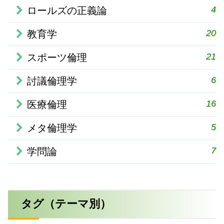
4
ロールズの正義論
20
教育学
21
スポーツ倫理
6
討議倫理学
16
医療倫理
5
メタ倫理学
7
学問論
タグ（テーマ別）