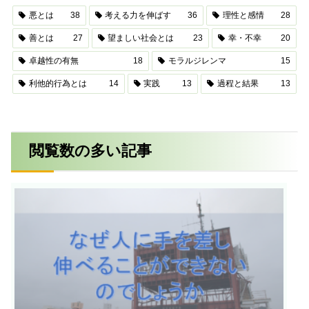
悪とは
38
考える力を伸ばす
36
理性と感情
28
善とは
27
望ましい社会とは
23
幸・不幸
20
卓越性の有無
18
モラルジレンマ
15
利他的行為とは
14
実践
13
過程と結果
13
閲覧数の多い記事