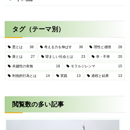
タグ（テーマ別）
悪とは
38
考える力を伸ばす
36
理性と感情
28
善とは
27
望ましい社会とは
23
幸・不幸
20
卓越性の有無
18
モラルジレンマ
15
利他的行為とは
14
実践
13
過程と結果
13
閲覧数の多い記事