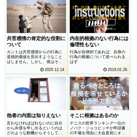
共苦感情の肯定的な役割に
内在的根拠のない行為には
ついて
倫理性もない
カントは共苦感情からの行為に
行為が自律的であれば、自身の
道徳的価値を見出すようなこと
行為の根拠について述べられる
はしません。しかし、彼はそこ
はず
に何らの価値も見出していない
2020.12.14
2019.01.26
ということでもありません。で
は、そこにはどのような意義が
あるのでしょうか。私たちは何
ができるのであり、何をすべき
なのでしょうか。
他者の内面は知りえない
そこに根拠はあるのか
言わなければばれないのに自分
テニスの世界ランキング一位の
から弁償を申し出るというのは
ノバク・ジョコビッチが申請書
どのような動機からそうしてい
の不備を理由に大会直前にオー