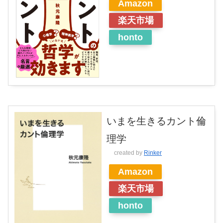
Amazon
楽天市場
honto
いまを生きるカント倫
理学
created by
Rinker
Amazon
楽天市場
honto