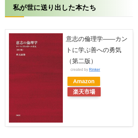
私が世に送り出した本たち
意志の倫理学――カン
トに学ぶ善への勇気
（第二版）
created by
Rinker
Amazon
楽天市場