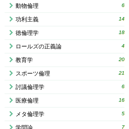
6
動物倫理
14
功利主義
18
徳倫理学
4
ロールズの正義論
20
教育学
21
スポーツ倫理
6
討議倫理学
16
医療倫理
5
メタ倫理学
7
学問論