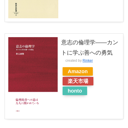
意志の倫理学――カン
トに学ぶ善への勇気
created by
Rinker
Amazon
楽天市場
honto