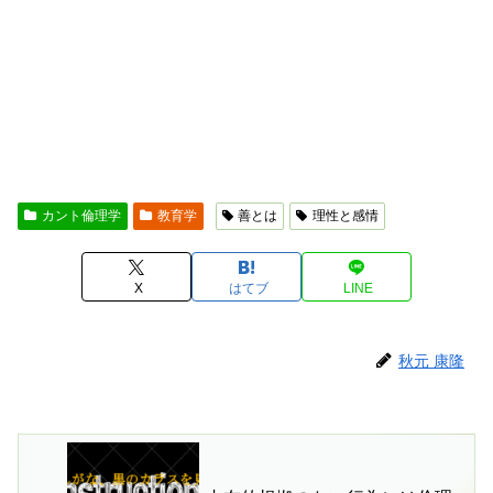
カント倫理学
教育学
善とは
理性と感情
X
はてブ
LINE
秋元 康隆