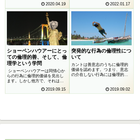
るのでしょうか。いや、もちろ
ストラリア政府から国外退去処
2020.04.19
2022.01.17
んすばらしい行為ですよ。た
分を受けました。しかし、彼に
だ、そのすばらしさというのは
付きまとっている疑惑はそれだ
いかなる意味でのすばらしさな
けではないのです。テストで陰
のでしょうか。
性反応が出ているのに人と接触
したり、その際にマスクをしな
かったり、コロナウイルス感染
拡大に関して気を使っている様
子がまったく窺えないのです。
そんな彼にどんな言い分がある
ショーペンハウアーにとっ
突発的な行為の倫理性につ
のでしょうか。私なりに調べた
のですが、正直よく分かりませ
ての倫理的善、そして、倫
いて
ん。
理学という学問
カントは善意志のうちに倫理的
価値を認めます。つまり、意志
ショーペンハウアーは同情心か
の介在しない行為には倫理的価
らの行為に倫理的価値を見出し
値は見出されないことになりま
ます。しかし他方で、それは努
す。どんなに外形的にすばらし
力してできるものではないとも
2019.09.15
2019.09.02
い行為に見えるとしてもです。
言うのです。だとすると、彼の
理論、そして倫理学という学問
そのものに、どのような意義を
見出すことができるのでしょう
か。