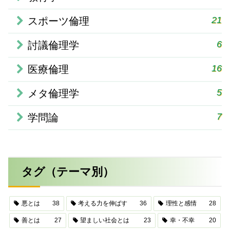
21
スポーツ倫理
6
討議倫理学
16
医療倫理
5
メタ倫理学
7
学問論
タグ（テーマ別）
悪とは
38
考える力を伸ばす
36
理性と感情
28
善とは
27
望ましい社会とは
23
幸・不幸
20