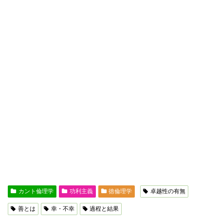
カント倫理学
功利主義
徳倫理学
卓越性の有無
善とは
幸・不幸
過程と結果