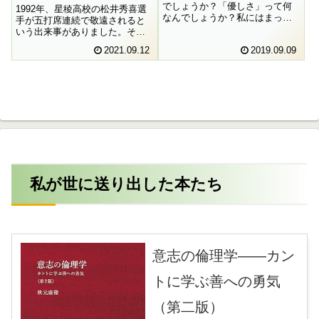
でしょうか？「優しさ」って何
1992年、星稜高校の松井秀喜選
なんでしょうか？私にはまった
手が五打席連続で敬遠されると
く分かりません。仮にそのよう
いう出来事がありました。そし
な性格のうちに倫理的徳が存す
て、そのことが社会的な議論を
2021.09.12
2019.09.09
るとすると、その徳の獲得のた
巻き起こしました。はたしてこ
めに私は何をしたらよいのでし
のような結果至上主義の作戦と
ょうか。やはりまったく分かり
教育は両立するのでしょうか。
ません。
敬遠の指示を出した馬淵監督の
言明を頼りに考えてみたいと思
います。
私が世に送り出した本たち
意志の倫理学――カン
トに学ぶ善への勇気
（第二版）