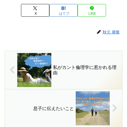
X
はてブ
LINE
秋元 康隆
私がカント倫理学に惹かれる理
由
息子に伝えたいこと