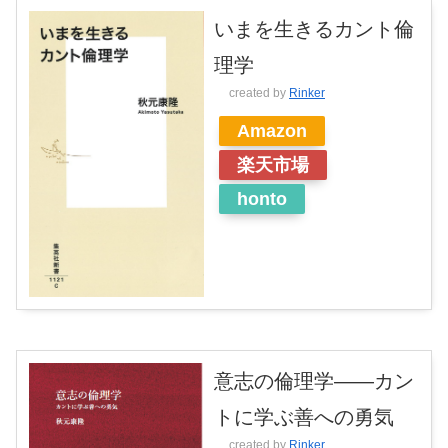
いまを生きるカント倫
理学
created by
Rinker
Amazon
楽天市場
honto
意志の倫理学――カン
トに学ぶ善への勇気
created by
Rinker