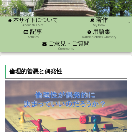
著作
本サイトについて
About this Site
My Book
記事
用語集
Articles
Kantian ethics Glossary
ご意見・ご質問
Comments
倫理的善悪と偶発性