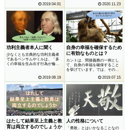
違っていると思っているような
2019.04.01
2020.11.23
などついていませんし、キテレ
場合、その正当性はどうなるの
ツもコロ助も泳げません。さて
でしょうか。
二人はどうするのでしょうか。
ワクワクo(´∇｀*o)(o*´∇｀)o
功利主義者本人に聞く
自身の幸福を確保するため
に有効なものとは？
少なくとも古典的な功利主義者
であるベンサムやミルは、「多
カントは、間接義務の一例とし
くの幸福を生み出す行為が倫理
て、自身の幸福を確保すること
的に正しい」とは言っていませ
を挙げています。では、その自
ん。そういった「傾向」を持つ
身の幸福の確保のために必要な
2019.08.19
2019.07.15
行為が倫理的に正しいと言って
もの、有効なものは何なのでし
います。彼らが言う「傾向」と
ょうか。ここにアリストテレス
は何なのでしょうか？
の言うアレテー（卓説性）が関
わってくるのではないでしょう
か。
はたして結果至上主義と教
人の性格について
育は両立するのでしょうか
「勇敢」とはいかなることなの