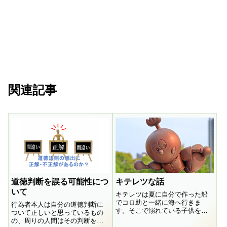
関連記事
道徳判断を誤る可能性につ
キテレツな話
いて
キテレツは夏に自分で作った船
でコロ助と一緒に海へ行きま
行為者本人は自分の道徳判断に
す。そこで溺れている子供を見
ついて正しいと思っているもの
つけます。しかし、船には溺れ
の、周りの人間はその判断を間
ている人を救助するための装置