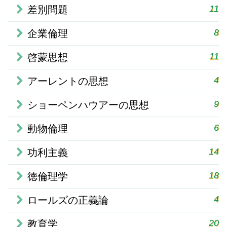
11
差別問題
8
企業倫理
11
啓蒙思想
4
アーレントの思想
9
ショーペンハウアーの思想
6
動物倫理
14
功利主義
18
徳倫理学
4
ロールズの正義論
20
教育学