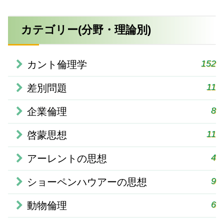
カテゴリー(分野・理論別)
152
カント倫理学
11
差別問題
8
企業倫理
11
啓蒙思想
4
アーレントの思想
9
ショーペンハウアーの思想
6
動物倫理