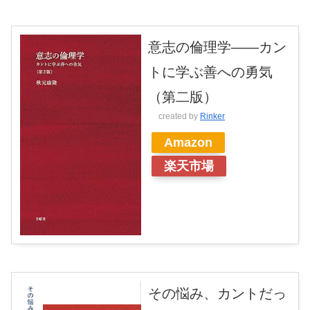
意志の倫理学――カン
トに学ぶ善への勇気
（第二版）
created by
Rinker
Amazon
楽天市場
その悩み、カントだっ