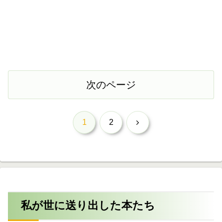
次のページ
次
1
2
へ
私が世に送り出した本たち