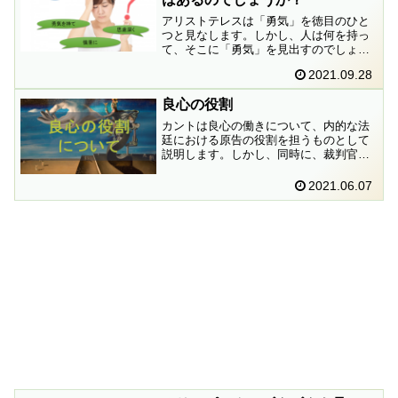
アリストテレスは「勇気」を徳目のひと
つと見なします。しかし、人は何を持っ
て、そこに「勇気」を見出すのでしょう
か。というのも挑戦することが「勇気」
2021.09.28
と言われる場合もあれば、反対に、引き
下がることを「勇気」と表現することも
良心の役割
あるためです。つまり、いかようにも解
釈できてしまうためです。はたして「勇
カントは良心の働きについて、内的な法
気を持て」と言うことにどれだけの意味
廷における原告の役割を担うものとして
があるのでしょうか。
説明します。しかし、同時に、裁判官の
役割も担うと言うのです。原告と裁判官
が同一人物というのは問題ないのでしょ
2021.06.07
うか。またカントは、理性が原告と裁判
官、感性が被告の役割を担うと言いま
す。しかし、理性と感性の間に本当に線
引きなどできるのでしょうか。これらの
疑問に対峙しながら（カントの考える）
良心の役割について明らかにしていきた
いと思います。