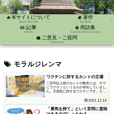
著作
本サイトについて
About this Site
My Book
記事
用語集
Articles
Kantian ethics Glossary
ご意見・ご質問
Comments
モラルジレンマ
ワクチンに対するカントの立場
二百年以上前のカントの晩年には、すで
にワクチンというものが存在していまし
た。天然痘に対するワクチンです。それ
についてカントが言及している箇所もあ
るのですが、それはどんなものなのでし
2021.12.14
ょうか。はたしてそれは今日私たちが直
面するコロナワクチンに対する議論の参
「勇気を持て」という言明に意味
考になるのでしょうか。
はあるのでしょうか？