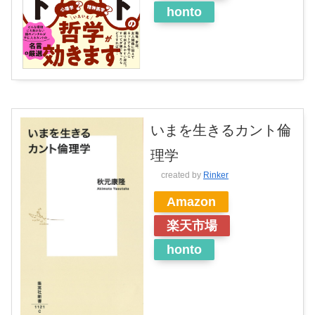
honto
いまを生きるカント倫
理学
created by
Rinker
Amazon
楽天市場
honto