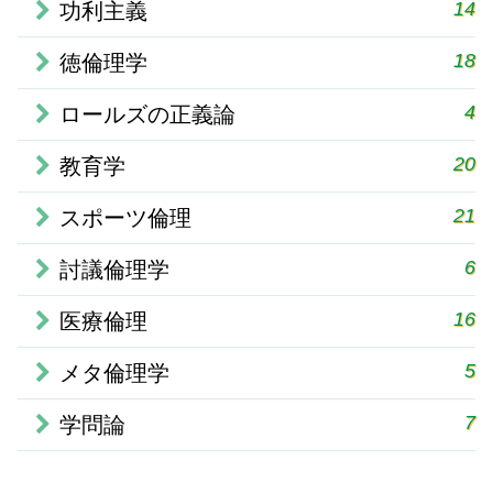
14
功利主義
18
徳倫理学
4
ロールズの正義論
20
教育学
21
スポーツ倫理
6
討議倫理学
16
医療倫理
5
メタ倫理学
7
学問論