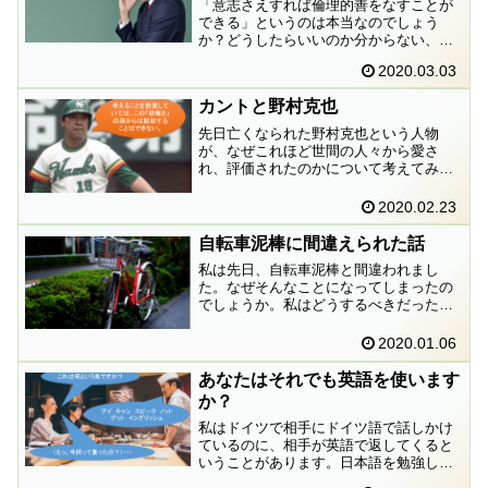
「意志さえすれば倫理的善をなすことが
できる」というのは本当なのでしょう
か？どうしたらいいのか分からない、そ
のため倫理的善をなすことができないと
2020.03.03
いうことも起こりうるのではないでしょ
うか？
カントと野村克也
先日亡くなられた野村克也という人物
が、なぜこれほど世間の人々から愛さ
れ、評価されたのかについて考えてみま
した。あぁ、もちろんカントと絡めてで
すよ。「カントとヒューム」「カントと
2020.02.23
ルソー」「カントとヘーゲル」などでは
なく、「カントと野村克也」ですよ。こ
自転車泥棒に間違えられた話
の離れ業を楽しんでください。
私は先日、自転車泥棒と間違われまし
た。なぜそんなことになってしまったの
でしょうか。私はどうするべきだったの
でしょうか。相手はどうするべきだった
のでしょうか。いろいろと考えてみまし
2020.01.06
た。
あなたはそれでも英語を使います
か？
私はドイツで相手にドイツ語で話しかけ
ているのに、相手が英語で返してくると
いうことがあります。日本語を勉強して
いるドイツ人の多くも似たように、日本