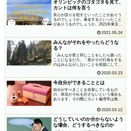
オリンピックのゴタゴタを見て、
カントは何を言う
良心が誤りを犯すといったことがありう
るのでしょうか。暴走するといったこと
がありうるのでしょうか。2021年東京オ
リンピック開催の是非を巡る議論に絡め
2021.05.24
て、カントの思想を頼りに、この問いに
対峙してみたいと思います。
みんながそれをやったらどうな
る？
「みんなが君と同じことをしたら困った
ことになるだろ」「君がその行為をする
のはみんながしないことを前提にしてい
るんだ（君は自分を例外視しているの
2020.03.23
だ）」ということを言う人がいます。し
かし私は思うのです。だからなに？
今自分ができることとは
自分がすべきことを自覚しているもの
の、状況がそれを許さないという場合も
あります。その際にカント倫理学は無力
なのでしょうか。私は何もできないので
しょうか。
2020.03.12
どうしていいのか分からないよう
な場合、どうするべきなのか