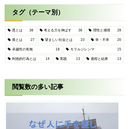
タグ（テーマ別）
悪とは
38
考える力を伸ばす
36
理性と感情
28
善とは
27
望ましい社会とは
23
幸・不幸
20
卓越性の有無
18
モラルジレンマ
15
利他的行為とは
14
実践
13
過程と結果
13
閲覧数の多い記事