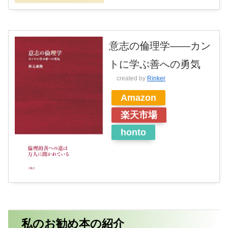
意志の倫理学――カン
トに学ぶ善への勇気
created by
Rinker
Amazon
楽天市場
honto
私のお勧め本の紹介