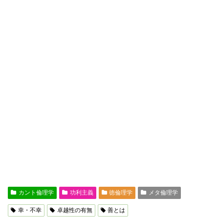
カント倫理学
功利主義
徳倫理学
メタ倫理学
幸・不幸
卓越性の有無
善とは