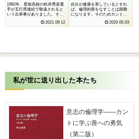
1992年、星稜高校の松井秀喜選
自分が健康を害しているとすれ
手が五打席連続で敬遠されると
ば、倫理的善をなすことは困難
いう出来事がありました。そし
になります。そのためカント
て、そのことが社会的な議論を
は、事前にそのような状況に自
2021.09.12
2020.05.03
巻き起こしました。はたしてこ
らを陥らせないようにする義務
のような結果至上主義の作戦と
があると言うのです。
教育は両立するのでしょうか。
敬遠の指示を出した馬淵監督の
言明を頼りに考えてみたいと思
います。
私が世に送り出した本たち
意志の倫理学――カン
トに学ぶ善への勇気
（第二版）