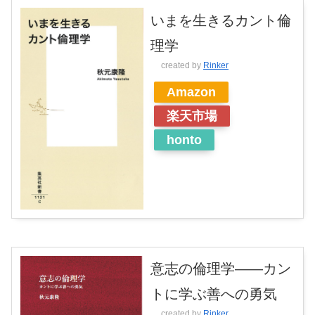
いまを生きるカント倫
理学
created by
Rinker
Amazon
楽天市場
honto
意志の倫理学――カン
トに学ぶ善への勇気
created by
Rinker