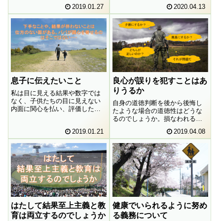
手気ままに出歩いている人たち
2019.01.27
2020.04.13
か。こういった問いについて考
が存在します。彼らはなぜその
えてみたいと思います。
ような行動をとってしまうので
しょうか。カントの言葉を頼り
に、その原因について考えてみ
ました。
息子に伝えたいこと
良心が誤りを犯すことはあ
りうるか
私は目に見える結果や数字では
なく、子供たちの目に見えない
自身の道徳判断を後から後悔し
内面に関心を払い、評価したい
たような場合の道徳性はどうな
と思っています。そのためには
るのでしょうか。損なわれるこ
私は彼らに自身の考えについて
とになるのでしょうか。
2019.01.21
2019.04.08
頻繁に問わなければならないこ
とになります。
はたして結果至上主義と教
健康でいられるように努め
育は両立するのでしょうか
る義務について