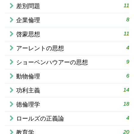
11
差別問題
8
企業倫理
11
啓蒙思想
4
アーレントの思想
9
ショーペンハウアーの思想
6
動物倫理
14
功利主義
18
徳倫理学
4
ロールズの正義論
20
教育学