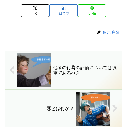
X
はてブ
LINE
秋元 康隆
他者の行為の評価については慎
重であるべき
悪とは何か？