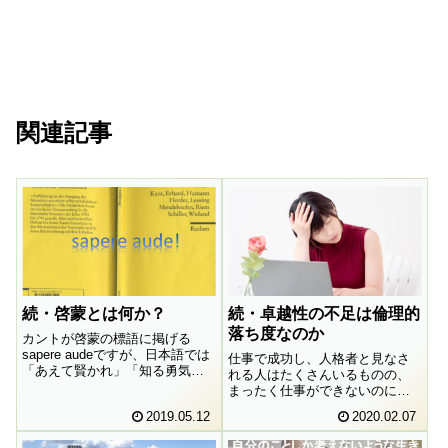
関連記事
続・啓蒙とは何か？
続・卓越性の不足は倫理的
落ち度なのか
カントが啓蒙の標語に掲げる
sapere audeですが、日本語では
仕事で成功し、人格者と見なさ
「あえて賢かれ」「知る勇気を
れる人はたくさんいるものの、
持て」などと訳されます。しか
まったく仕事ができないのに人
し、本当にそれでカントの意図
格者と見なされる人が皆無なの
2019.05.12
2020.02.07
はくみ取れるのでしょうか。ど
はなぜでしょうか。
うして賢くならなければならな