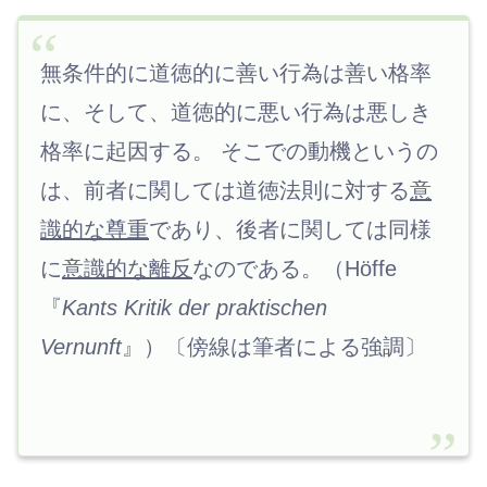
無条件的に道徳的に善い行為は善い格率
に、そして、道徳的に悪い行為は悪しき
格率に起因する。 そこでの動機というの
は、前者に関しては道徳法則に対する
意
識的な尊重
であり、後者に関しては同様
に
意識的な離反
なのである。（Höffe
『
Kants Kritik der praktischen
Vernunft
』）〔傍線は筆者による強調〕