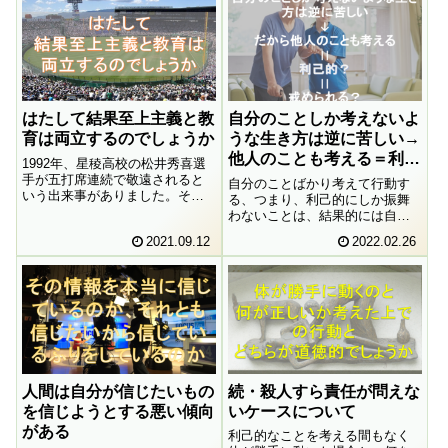
いのでしょうか？どうして知ら
なければならない、そもそも何
について知らなければならない
のでしょうか？謎です。
はたして結果至上主義と教
自分のことしか考えないよ
育は両立するのでしょうか
うな生き方は逆に苦しい→
他人のことも考える＝利己
1992年、星稜高校の松井秀喜選
的？＝戒められる？
手が五打席連続で敬遠されると
自分のことばかり考えて行動す
いう出来事がありました。そし
る、つまり、利己的にしか振舞
て、そのことが社会的な議論を
わないことは、結果的には自分
巻き起こしました。はたしてこ
自身を生きづらくするのであ
2021.09.12
2022.02.26
のような結果至上主義の作戦と
り、賢明な姿勢とは言えませ
教育は両立するのでしょうか。
ん。だとすれば「自分にとって
敬遠の指示を出した馬淵監督の
不都合が生じないように他人の
言明を頼りに考えてみたいと思
ことを考え、行動するようにす
います。
る」という行為原理が導けるの
かもしれません。しかしながら
考えてみたら、このような行為
原理は利己的なのではないでし
ょうか。カント倫理学の枠内
人間は自分が信じたいもの
続・殺人すら責任が問えな
で、このような原理が許容され
うるのでしょうか。
を信じようとする悪い傾向
いケースについて
がある
利己的なことを考える間もなく