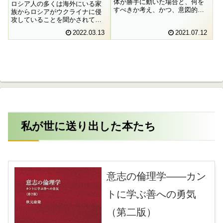
体が勝手に動いた場合と、何を
ロシア人の多くは海外にいる家
すべきか考え、かつ、意図的に
族からロシアがウクライナに侵
利己的な打算なしに行為した場
攻していることを聞かされても
合のどちらの方が道徳的でしょ
それを信じないのです。つまり
2022.03.13
2021.07.12
うか。カントとシラーの立場を
家族の言葉よりも、政府のプロ
比較しながら考えてみたいと思
パガンダ情報の方を信じるので
います。
す。これには私自身衝撃を受け
ました。このような強烈なプロ
パガンダに対抗するにはどうし
たらよいのでしょうか。
私が世に送り出した本たち
意志の倫理学――カン
トに学ぶ善への勇気
（第二版）