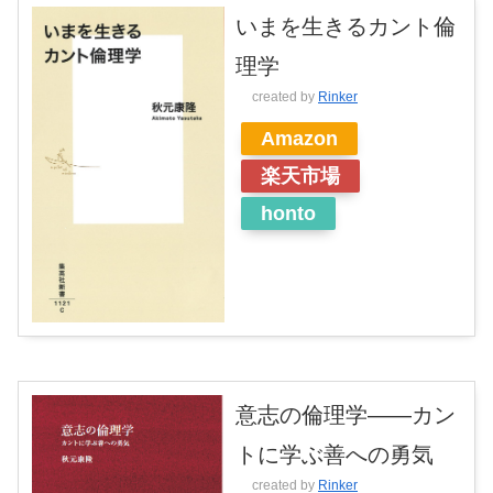
いまを生きるカント倫
理学
created by
Rinker
Amazon
楽天市場
honto
意志の倫理学――カン
トに学ぶ善への勇気
created by
Rinker