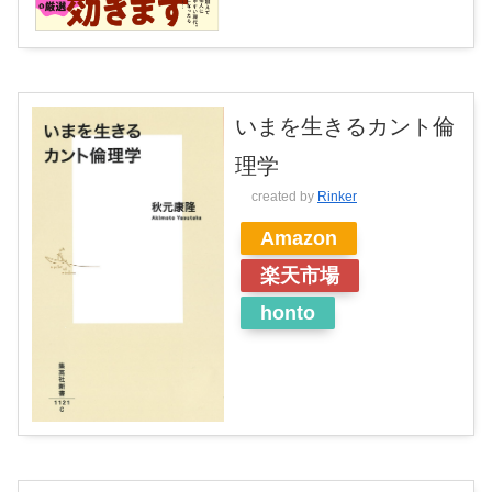
いまを生きるカント倫
理学
created by
Rinker
Amazon
楽天市場
honto