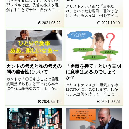
哲学をするにしても、大学の学
部レベルでは、先哲の教えを理
アリストテレス的な「勇敢た
解することで十分（自分の主体
れ」といったお題目に意味はな
的な意見をそこに反映させるの
いと考える人々は、何をすべき
は大学院に行ってからでいい）
であり、何をすべきでないのか
2021.03.22
2021.10.10
という意見があります。しか
について、もっと具体的な行為
し、そこでなされる営みという
を列挙すべきことを説きます。
のは、そもそも本当に「学問」
しかし、それとてやはり抽象的
と言えるのでしょうか。
過ぎると私は思うのです。よく
見られるカント解釈をもとにそ
の問題点について明らかにして
いきたいと思います。
カントの考えと私の考えの
「勇気を持て」という言明
間の整合性について
に意味はあるのでしょう
か？
カントが「〇〇することは倫理
的義務である」と言ったら本当
アリストテレスは「勇気」を徳
にそれは義務なのでしょうか。
目のひとつと見なします。しか
反対に、彼が「〇〇することは
し、人は何を持って、そこに
義務に反する」と言ったら、本
「勇気」を見出すのでしょう
2020.05.19
2021.09.28
当にそれは義務に反するのでし
か。というのも挑戦することが
ょうか。もしそうだとしたら、
「勇気」と言われる場合もあれ
私たちは考える必要などなく、
ば、反対に、引き下がることを
カントに盲目的に従っていれば
「勇気」と表現することもある
いいことになります。本当にそ
ためです。つまり、いかように
れでいいのでしょうか。
も解釈できてしまうためです。