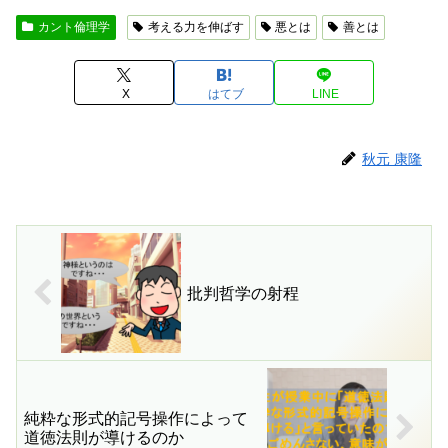
カント倫理学
考える力を伸ばす
悪とは
善とは
X
はてブ
LINE
秋元 康隆
批判哲学の射程
純粋な形式的記号操作によって
道徳法則が導けるのか