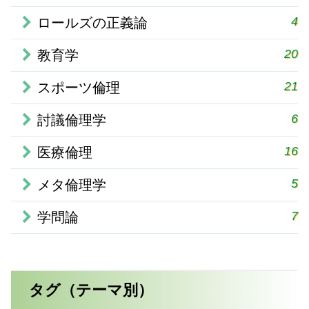
4
ロールズの正義論
20
教育学
21
スポーツ倫理
6
討議倫理学
16
医療倫理
5
メタ倫理学
7
学問論
タグ（テーマ別）