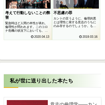
はたして「勇気を持て」と言う
ことにどれだけの意味があるの
でしょうか。
考えて行動しないことの弊
不思慮の罪
害
カントの言うように、倫理的悪
とは理性に発する意志のうちに
緊急時ほど人間の本性が表れ、
のみ存するのでしょうか。もし
倫理性が問われます。このコロ
くは、アーレントが主張するよ
ナ危機の状況下においても、勝
うに、理性が介在しない単なる
手気ままに出歩いている人たち
2020.04.13
2019.03.16
不思慮のうちにも認められるの
が存在します。彼らはなぜその
でしょうか。アイヒマンの生き
ような行動をとってしまうので
方に照らし合わせて考えてみた
しょうか。カントの言葉を頼り
いと思います。
に、その原因について考えてみ
ました。
私が世に送り出した本たち
意志の倫理学――カン