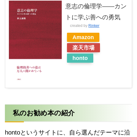
意志の倫理学――カン
トに学ぶ善への勇気
created by
Rinker
Amazon
楽天市場
honto
私のお勧め本の紹介
hontoというサイトに、自ら選んだテーマに沿