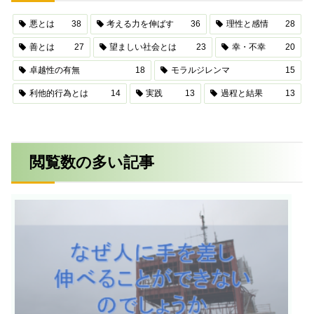
悪とは
38
考える力を伸ばす
36
理性と感情
28
善とは
27
望ましい社会とは
23
幸・不幸
20
卓越性の有無
18
モラルジレンマ
15
利他的行為とは
14
実践
13
過程と結果
13
閲覧数の多い記事