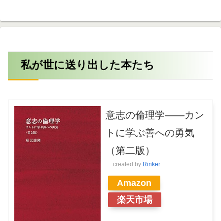
みたいと思います。
私が世に送り出した本たち
意志の倫理学――カン
トに学ぶ善への勇気
（第二版）
created by
Rinker
Amazon
楽天市場