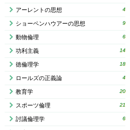
4
アーレントの思想
9
ショーペンハウアーの思想
6
動物倫理
14
功利主義
18
徳倫理学
4
ロールズの正義論
20
教育学
21
スポーツ倫理
6
討議倫理学