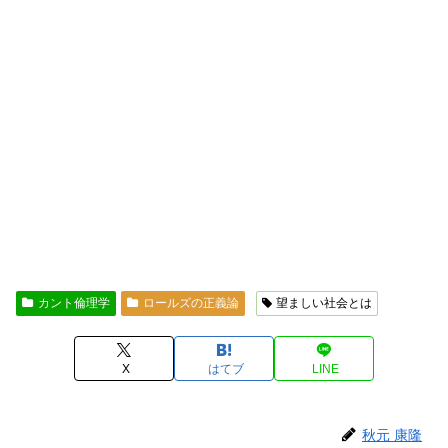
カント倫理学
ロールズの正義論
望ましい社会とは
X
はてブ
LINE
秋元 康隆