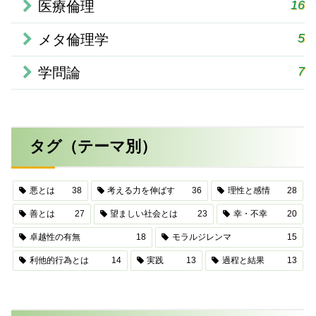
16
医療倫理
5
メタ倫理学
7
学問論
タグ（テーマ別）
悪とは
38
考える力を伸ばす
36
理性と感情
28
善とは
27
望ましい社会とは
23
幸・不幸
20
卓越性の有無
18
モラルジレンマ
15
利他的行為とは
14
実践
13
過程と結果
13