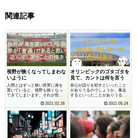
関連記事
視野が狭くなってしまわな
オリンピックのゴタゴタを
いように
見て、カントは何を言う
人間とはずっと狭い世界に身を
良心が誤りを犯すといったこと
置いていると、視野も狭くなっ
がありうるのでしょうか。暴走
てきてしまいます。それが世間
するといったことがありうるの
の常識から乖離した言動に結び
でしょうか。2021年東京オリン
2021.02.26
2021.05.24
つき、批判を浴びるということ
ピック開催の是非を巡る議論に
があります。そういったことを
絡めて、カントの思想を頼り
避けるためにはどうしたらよい
に、この問いに対峙してみたい
のでしょうか。
と思います。