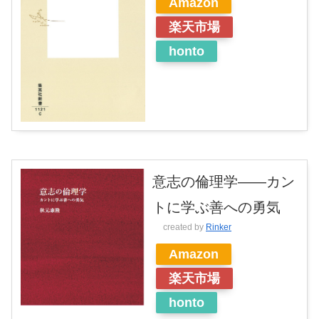
Amazon
楽天市場
honto
意志の倫理学――カン
トに学ぶ善への勇気
created by
Rinker
Amazon
楽天市場
honto