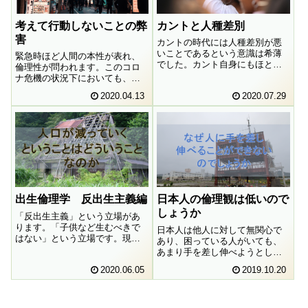
考えて行動しないことの弊
カントと人種差別
害
カントの時代には人種差別が悪
いことであるという意識は希薄
緊急時ほど人間の本性が表れ、
でした。カント自身にもほとん
倫理性が問われます。このコロ
どありませんでした。そんなカ
ナ危機の状況下においても、勝
ントの思想から、人種差別に関
手気ままに出歩いている人たち
2020.04.13
2020.07.29
して、今の私たちが学ぶことな
が存在します。彼らはなぜその
どあるのでしょうか。
ような行動をとってしまうので
しょうか。カントの言葉を頼り
に、その原因について考えてみ
ました。
出生倫理学 反出生主義編
日本人の倫理観は低いので
しょうか
「反出生主義」という立場があ
ります。「子供など生むべきで
日本人は他人に対して無関心で
はない」という立場です。現役
あり、困っている人がいても、
でもっとも名前の売れている論
あまり手を差し伸べようとしな
者はおそらくデイビット・ベネ
い傾向にあります。そのことは
2020.06.05
2019.10.20
ターだと思います。彼はどのよ
日本人の倫理観が低いことを意
うな主張を展開しているのでし
味するのでしょうか。その原因
ょうか。彼の思想をヒントに、
はどこにあるのでしょうか。考
真剣にこの問題について考えて
えてみたいと思います。