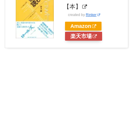
【本】
created by
Rinker
Amazon
楽天市場