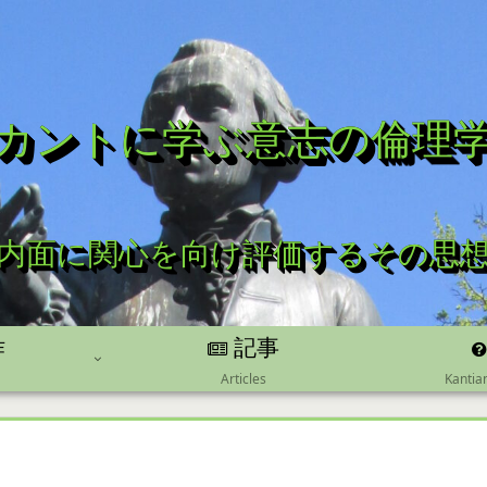
カントに学ぶ意志の倫理
内面に関心を向け評価するその思
記事
作
Kantia
Articles