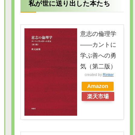
私が世に送り出した本たち
意志の倫理学
――カントに
学ぶ善への勇
気（第二版）
created by
Rinker
Amazon
楽天市場