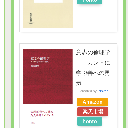
honto
意志の倫理学
――カントに
学ぶ善への勇
気
created by
Rinker
Amazon
楽天市場
honto