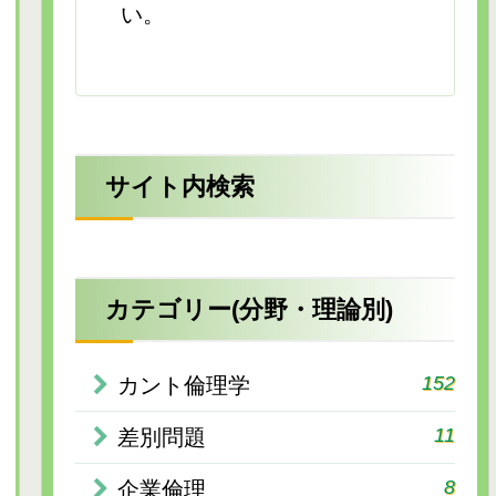
い。
サイト内検索
カテゴリー(分野・理論別)
152
カント倫理学
11
差別問題
8
企業倫理