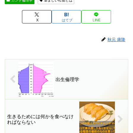
カント倫理学
望ましい社会とは
X
はてブ
LINE
秋元 康隆
出生倫理学
生きるためには何かを食べなけ
ればならない