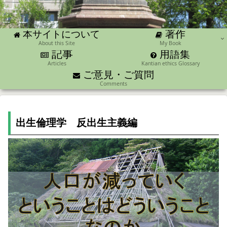
著作
本サイトについて
About this Site
My Book
記事
用語集
Articles
Kantian ethics Glossary
ご意見・ご質問
Comments
出生倫理学 反出生主義編