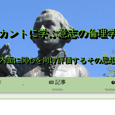
カントに学ぶ意志の倫理
内面に関心を向け評価するその思
記事
作
Kantia
Articles