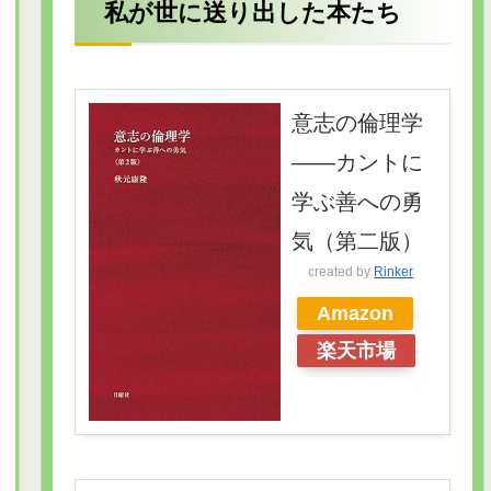
私が世に送り出した本たち
意志の倫理学
――カントに
学ぶ善への勇
気（第二版）
created by
Rinker
Amazon
楽天市場