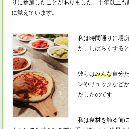
りに参加したことがありました。十年以上も
に覚えています。
私は
時間通りに場
た。しばらくすると
彼らは
みんな
自分
ンやリュックなど
だしたのです。
私は食材を触る前