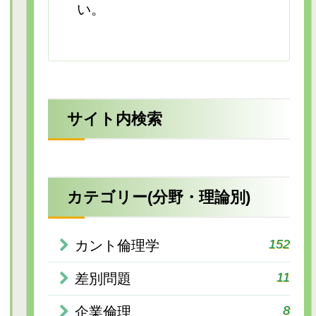
い。
サイト内検索
カテゴリー(分野・理論別)
152
カント倫理学
11
差別問題
8
企業倫理