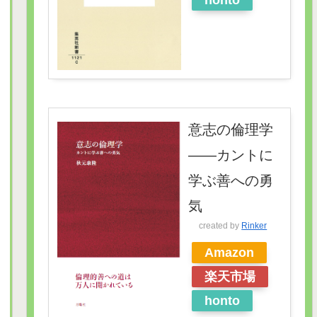
honto
意志の倫理学
――カントに
学ぶ善への勇
気
created by
Rinker
Amazon
楽天市場
honto