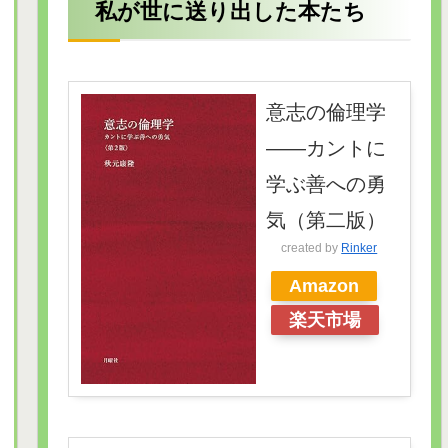
私が世に送り出した本たち
意志の倫理学
――カントに
学ぶ善への勇
気（第二版）
created by
Rinker
Amazon
楽天市場