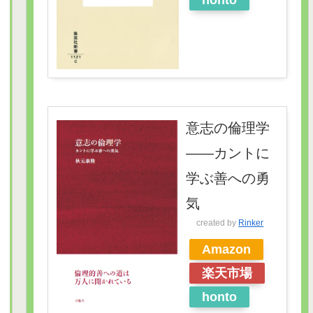
honto
意志の倫理学
――カントに
学ぶ善への勇
気
created by
Rinker
Amazon
楽天市場
honto