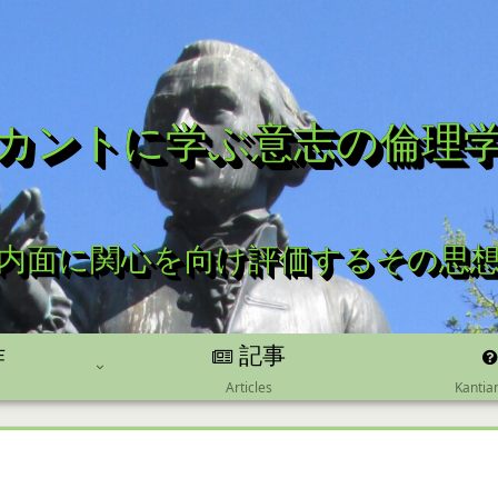
カントに学ぶ意志の倫理
内面に関心を向け評価するその思
記事
作
Kantia
Articles