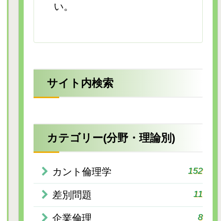
い。
サイト内検索
カテゴリー(分野・理論別)
152
カント倫理学
11
差別問題
8
企業倫理