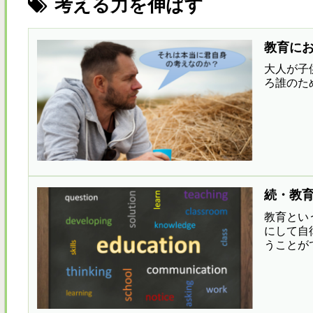
考える力を伸ばす
教育に
大人が子
ろ誰のた
続・教
教育とい
にして自
うことが