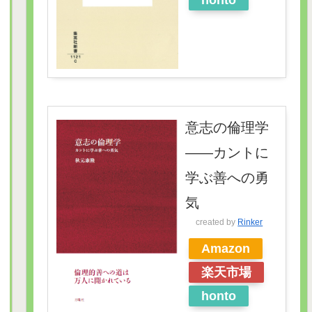
honto
意志の倫理学
――カントに
学ぶ善への勇
気
created by
Rinker
Amazon
楽天市場
honto