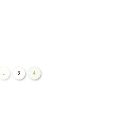
…
3
4