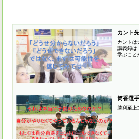
カント
カントは
講義録は
学ぶこと
筒香選
勝利至上