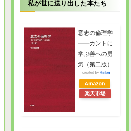
私が世に送り出した本たち
意志の倫理学
――カントに
学ぶ善への勇
気（第二版）
created by
Rinker
Amazon
楽天市場