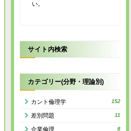
い。
サイト内検索
カテゴリー(分野・理論別)
152
カント倫理学
11
差別問題
8
企業倫理