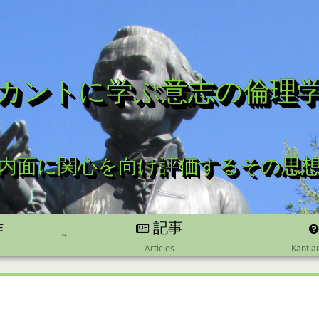
カントに学ぶ意志の倫理
内面に関心を向け評価するその思
記事
作
Kantia
Articles